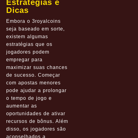
Estratégias e
Dicas
Embora o 3royalcoins
seja baseado em sorte,
existem algumas
estratégias que os
jogadores podem
empregar para
maximizar suas chances
de sucesso. Começar
com apostas menores
pode ajudar a prolongar
o tempo de jogo e
aumentar as
oportunidades de ativar
recursos de bônus. Além
disso, os jogadores são
aconselhados a