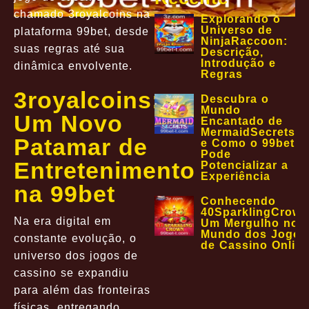
chamado 3royalcoins na
Explorando o
Universo de
plataforma 99bet, desde
NinjaRaccoon:
suas regras até sua
Descrição,
Introdução e
dinâmica envolvente.
Regras
3royalcoins:
Descubra o
Mundo
Um Novo
Encantado de
MermaidSecrets
Patamar de
e Como o 99bet
Pode
Entretenimento
Potencializar a
Experiência
na 99bet
Conhecendo
40SparklingCrown
Na era digital em
Um Mergulho no
Mundo dos Jogos
constante evolução, o
de Cassino Onlin
universo dos jogos de
cassino se expandiu
para além das fronteiras
físicas, entregando