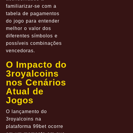
familiarizar-se com a
tabela de pagamentos
do jogo para entender
melhor o valor dos
diferentes símbolos e
possíveis combinações
vencedoras.
O Impacto do
3royalcoins
nos Cenários
Atual de
Jogos
O lançamento do
3royalcoins na
plataforma 99bet ocorre