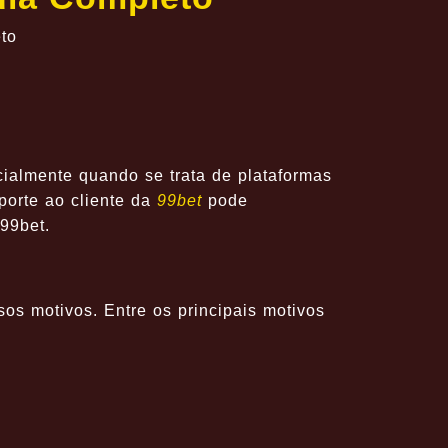
to
cialmente quando se trata de plataformas
porte ao cliente da
99bet
pode
99bet.
sos motivos. Entre os principais motivos