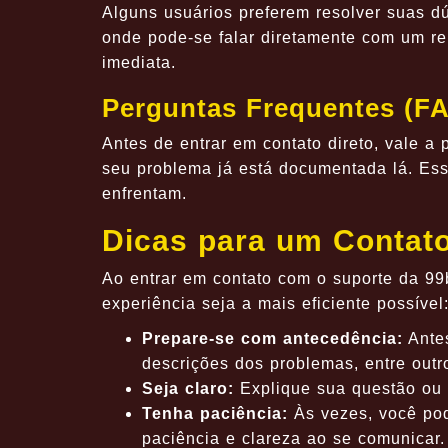
Alguns usuários preferem resolver suas dú
onde pode-se falar diretamente com um r
imediata.
Perguntas Frequentes (F
Antes de entrar em contato direto, vale a
seu problema já está documentada lá. Es
enfrentam.
Dicas para um Contato
Ao entrar em contato com o suporte da 99b
experiência seja a mais eficiente possível
Prepare-se com antecedência:
Antes
descrições dos problemas, entre outr
Seja claro:
Explique sua questão ou p
Tenha paciência:
Às vezes, você pod
paciência e clareza ao se comunicar.