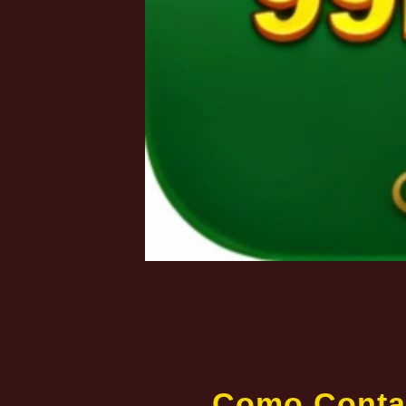
Como Contat