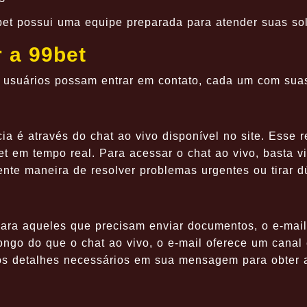
t possui uma equipe preparada para atender suas soli
 a 99bet
s usuários possam entrar em contato, cada um com suas
ia é através do chat ao vivo disponível no site. Esse
 em tempo real. Para acessar o chat ao vivo, basta vis
nte maneira de resolver problemas urgentes ou tirar d
para aqueles que precisam enviar documentos, o e-mai
ngo do que o chat ao vivo, o e-mail oferece um canal 
 os detalhes necessários em sua mensagem para obter as