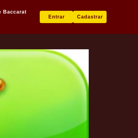
e Baccarat
Entrar
Cadastrar