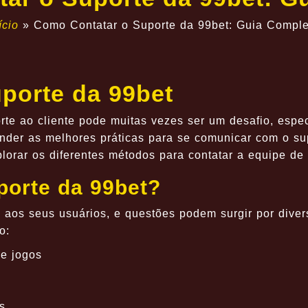
ício
»
Como Contatar o Suporte da 99bet: Guia Comple
porte da 99bet
rte ao cliente pode muitas vezes ser um desafio, espe
der as melhores práticas para se comunicar com o su
lorar os diferentes métodos para contatar a equipe de 
porte da 99bet?
s aos seus usuários, e questões podem surgir por diver
o:
e jogos
s