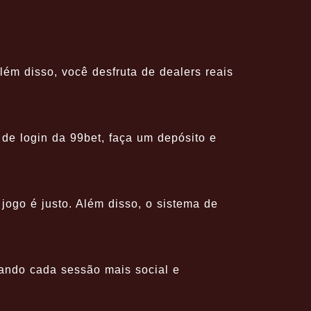
ém disso, você desfruta de dealers reais
 de login da 99bet, faça um depósito e
jogo é justo. Além disso, o sistema de
nando cada sessão mais social e