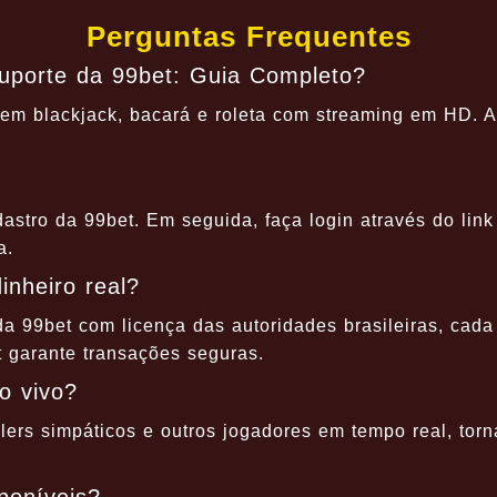
Perguntas Frequentes
uporte da 99bet: Guia Completo?
em blackjack, bacará e roleta com streaming em HD. Al
dastro da 99bet. Em seguida, faça login através do link
a.
inheiro real?
 99bet com licença das autoridades brasileiras, cada 
 garante transações seguras.
o vivo?
lers simpáticos e outros jogadores em tempo real, tor