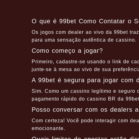
O que é 99bet Como Contatar o S
Os jogos com dealer ao vivo da 99bet traz
para uma sensação autêntica de cassino.
Como começo a jogar?
Primeiro, cadastre-se usando o link de ca
junte-se à mesa ao vivo de sua preferênci
A 99bet é segura para jogar com d
Sim. Como um cassino legítimo e seguro da
pagamento rápido do cassino BR da 99bet
Posso conversar com os dealers a
Com certeza! Você pode interagir com dea
emocionante.