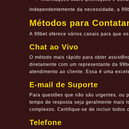
Independentemente da necessidade, a 99be
Métodos para Contatar
A 99bet oferece vários canais para que o
Chat ao Vivo
O método mais rápido para obter assistênc
diretamente com um representante da 99bet
atendimento ao cliente. Essa é uma excele
E-mail de Suporte
Para questões que não são urgentes, ou 
tempo de resposta seja geralmente mais lo
complexos. Certifique-se de incluir todos
Telefone