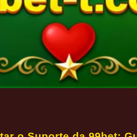
ar o Suporte da 99bet: G