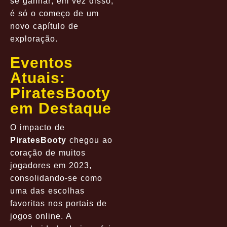
se ganhar; em vez disso,
é só o começo de um
novo capítulo de
exploração.
Eventos
Atuais:
PiratesBooty
em Destaque
O impacto de
PiratesBooty
chegou ao
coração de muitos
jogadores em 2023,
consolidando-se como
uma das escolhas
favoritas nos portais de
jogos online. A