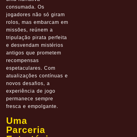
consumada. Os
jogadores não só giram
rolos, mas embarcam em
missões, reúnem a
tripulação pirata perfeita
e desvendam mistérios
antigos que prometem
recompensas
espetaculares. Com
atualizações contínuas e
novos desafios, a
experiência de jogo
permanece sempre
fresca e empolgante.
Uma
Parceria