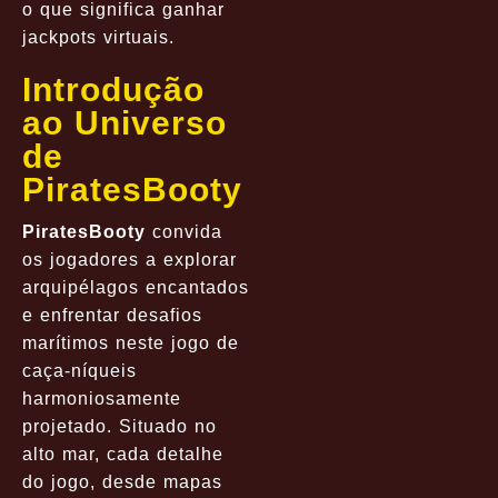
o que significa ganhar
jackpots virtuais.
Introdução
ao Universo
de
PiratesBooty
PiratesBooty
convida
os jogadores a explorar
arquipélagos encantados
e enfrentar desafios
marítimos neste jogo de
caça-níqueis
harmoniosamente
projetado. Situado no
alto mar, cada detalhe
do jogo, desde mapas