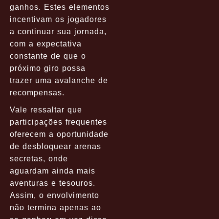
ganhos. Estes elementos
incentivam os jogadores
a continuar sua jornada,
com a expectativa
constante de que o
próximo giro possa
trazer uma avalanche de
recompensas.
Vale ressaltar que
participações frequentes
oferecem a oportunidade
de desbloquear arenas
secretas, onde
aguardam ainda mais
aventuras e tesouros.
Assim, o envolvimento
não termina apenas ao