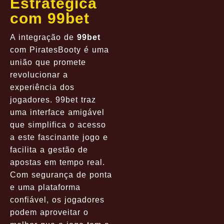
Estratégica
com 99bet
A integração de
99bet
com PiratesBooty é uma
união que promete
revolucionar a
experiência dos
jogadores. 99bet traz
uma interface amigável
que simplifica o acesso
a este fascinante jogo e
facilita a gestão de
apostas em tempo real.
Com segurança de ponta
e uma plataforma
confiável, os jogadores
podem aproveitar o