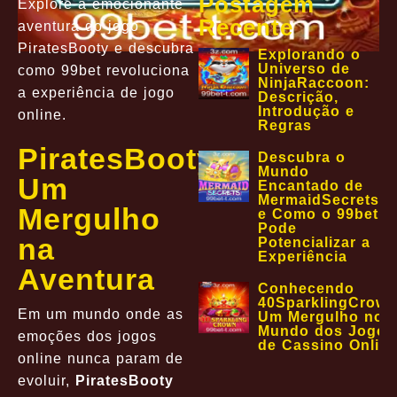
Postagem
Explore a emocionante
Recente
aventura do jogo
PiratesBooty e descubra
Explorando o
Universo de
como 99bet revoluciona
NinjaRaccoon:
a experiência de jogo
Descrição,
Introdução e
online.
Regras
PiratesBooty:
Descubra o
Mundo
Um
Encantado de
MermaidSecrets
Mergulho
e Como o 99bet
Pode
na
Potencializar a
Experiência
Aventura
Conhecendo
40SparklingCrown
Em um mundo onde as
Um Mergulho no
Mundo dos Jogos
emoções dos jogos
de Cassino Onlin
online nunca param de
evoluir,
PiratesBooty