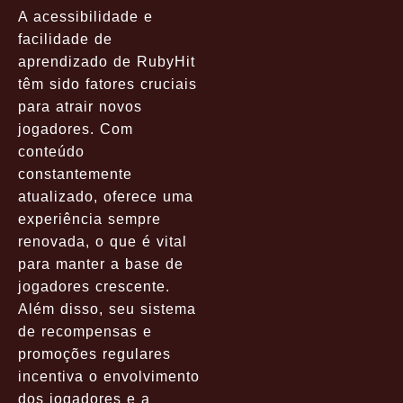
A acessibilidade e
facilidade de
aprendizado de RubyHit
têm sido fatores cruciais
para atrair novos
jogadores. Com
conteúdo
constantemente
atualizado, oferece uma
experiência sempre
renovada, o que é vital
para manter a base de
jogadores crescente.
Além disso, seu sistema
de recompensas e
promoções regulares
incentiva o envolvimento
dos jogadores e a