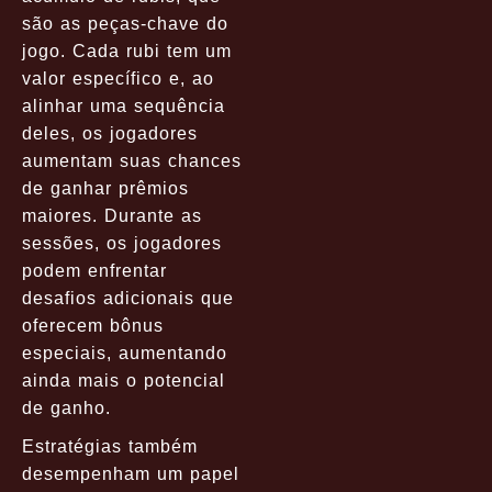
são as peças-chave do
jogo. Cada rubi tem um
valor específico e, ao
alinhar uma sequência
deles, os jogadores
aumentam suas chances
de ganhar prêmios
maiores. Durante as
sessões, os jogadores
podem enfrentar
desafios adicionais que
oferecem bônus
especiais, aumentando
ainda mais o potencial
de ganho.
Estratégias também
desempenham um papel