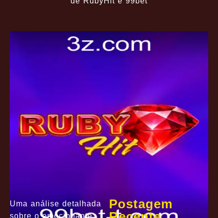
de RubyHit e 99bet
Postagem
Uma análise detalhada
Recente
sobre o emocionante