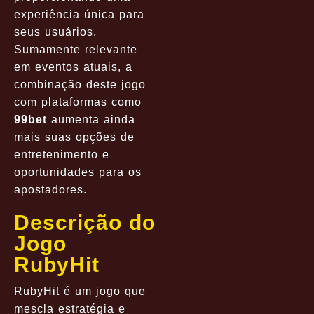
experiência única para
seus usuários.
Sumamente relevante
em eventos atuais, a
combinação deste jogo
com plataformas como
99bet
aumenta ainda
mais suas opções de
entretenimento e
oportunidades para os
apostadores.
Descrição do
Jogo
RubyHit
RubyHit é um jogo que
mescla estratégia e