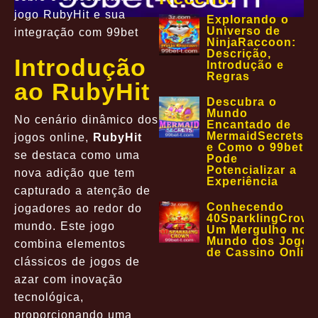
jogo RubyHit e sua
Explorando o
Universo de
integração com 99bet
NinjaRaccoon:
Descrição,
Introdução
Introdução e
Regras
ao RubyHit
Descubra o
Mundo
No cenário dinâmico dos
Encantado de
MermaidSecrets
jogos online,
RubyHit
e Como o 99bet
se destaca como uma
Pode
Potencializar a
nova adição que tem
Experiência
capturado a atenção de
Conhecendo
jogadores ao redor do
40SparklingCrown
mundo. Este jogo
Um Mergulho no
Mundo dos Jogos
combina elementos
de Cassino Onlin
clássicos de jogos de
azar com inovação
tecnológica,
proporcionando uma