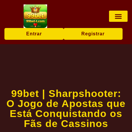
Lottery Game
Online Bacc
Contate-nos
Notícias Ex
Entrar
Registrar
99bet | Sharpshooter:
O Jogo de Apostas que
Está Conquistando os
Fãs de Cassinos