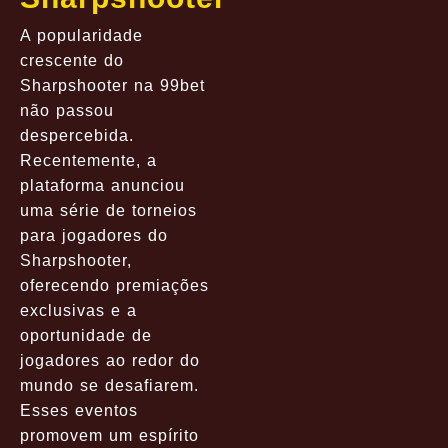
A popularidade
crescente do
Sharpshooter na 99bet
não passou
despercebida.
Recentemente, a
plataforma anunciou
uma série de torneios
para jogadores do
Sharpshooter,
oferecendo premiações
exclusivas e a
oportunidade de
jogadores ao redor do
mundo se desafiarem.
Esses eventos
promovem um espírito