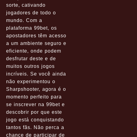
sorte, cativando
jogadores de todo o
mundo. Com a
plataforma 99bet, os
apostadores têm acesso
a um ambiente seguro e
eficiente, onde podem
desfrutar deste e de
muitos outros jogos
incríveis. Se você ainda
não experimentou o
Sharpshooter, agora é o
momento perfeito para
se inscrever na 99bet e
descobrir por que este
jogo está conquistando
tantos fãs. Não perca a
chance de participar de