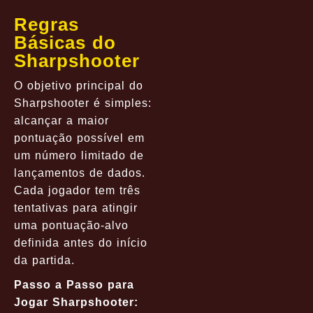
Regras
Básicas do
Sharpshooter
O objetivo principal do
Sharpshooter é simples:
alcançar a maior
pontuação possível em
um número limitado de
lançamentos de dados.
Cada jogador tem três
tentativas para atingir
uma pontuação-alvo
definida antes do início
da partida.
Passo a Passo para
Jogar Sharpshooter: