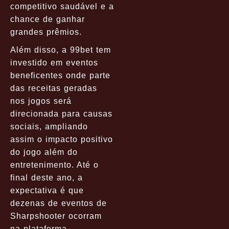
competitivo saudável e a
chance de ganhar
grandes prêmios.
Além disso, a 99bet tem
investido em eventos
beneficentes onde parte
das receitas geradas
nos jogos será
direcionada para causas
sociais, ampliando
assim o impacto positivo
do jogo além do
entretenimento. Até o
final deste ano, a
expectativa é que
dezenas de eventos de
Sharpshooter ocorram
na plataforma,